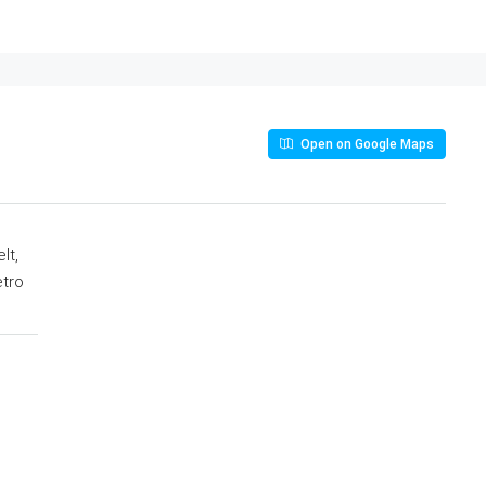
Open on Google Maps
lt,
etro