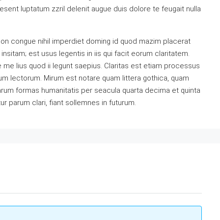
sent luptatum zzril delenit augue duis dolore te feugait nulla
ion congue nihil imperdiet doming id quod mazim placerat
sitam; est usus legentis in iis qui facit eorum claritatem.
me lius quod ii legunt saepius. Claritas est etiam processus
m lectorum. Mirum est notare quam littera gothica, quam
arum formas humanitatis per seacula quarta decima et quinta
 parum clari, fiant sollemnes in futurum.