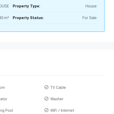
HOUSE
Property Type:
House
40 m²
Property Status:
For Sale
oom
TV Cable
rator
Washer
ng Pool
WiFi / Internet