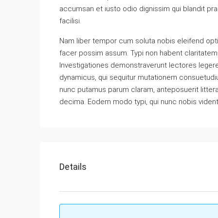
accumsan et iusto odio dignissim qui blandit prae
facilisi.
Nam liber tempor cum soluta nobis eleifend opt
facer possim assum. Typi non habent claritatem in
Investigationes demonstraverunt lectores legere 
dynamicus, qui sequitur mutationem consuetudiu
nunc putamus parum claram, anteposuerit litter
decima. Eodem modo typi, qui nunc nobis videntur
Details