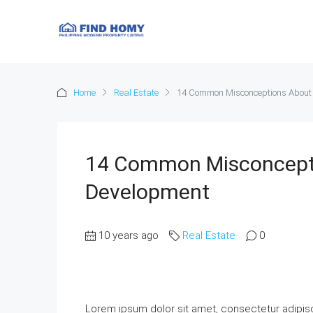
Home
Real Estate
14 Common Misconceptions About
14 Common Misconcepti
Development
10 years ago
Real Estate
0
Lorem ipsum dolor sit amet, consectetur adipisci