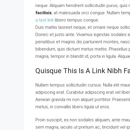
neque. Aliquam hendrerit sollicitudin purus, qu
facilisis
, at malesuada orci congue. Nullam tempu
a text link
libero tempus congue.
Duis mattis laoreet neque, et ornare neque sollic
Donec et justo ante. Vivamus egestas sodales 
penatibus et magnis dis parturient montes, nascet
bibendum, quis dictum metus mattis. Phasellus p
magna, tempor in blandit id, porta in ligula. Aliqu
Quisque This Is A Link Nibh F
Nullam tempus sollicitudin cursus. Nulla elit maur
adipiscing erat. Curabitur adipiscing erat vel l
Aenean gravida mi non aliquet porttitor. Praesen
metus, in convallis libero ligula ut eros.
Proin suscipit, ex non sodales aliquam, ante maur
sem magna, iaculis ut pretium ac, tincidunt vel