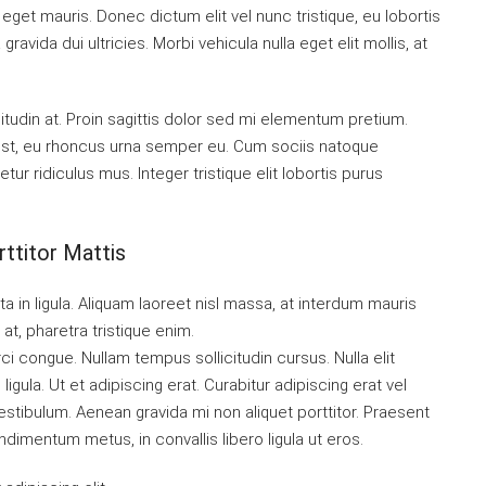
get mauris. Donec dictum elit vel nunc tristique, eu lobortis
ravida dui ultricies. Morbi vehicula nulla eget elit mollis, at
itudin at. Proin sagittis dolor sed mi elementum pretium.
est, eu rhoncus urna semper eu. Cum sociis natoque
ur ridiculus mus. Integer tristique elit lobortis purus
ttitor Mattis
a in ligula. Aliquam laoreet nisl massa, at interdum mauris
l at, pharetra tristique enim.
orci congue. Nullam tempus sollicitudin cursus. Nulla elit
igula. Ut et adipiscing erat. Curabitur adipiscing erat vel
tibulum. Aenean gravida mi non aliquet porttitor. Praesent
ndimentum metus, in convallis libero ligula ut eros.