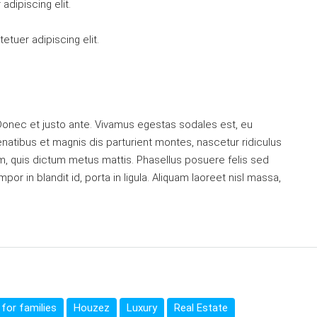
dipiscing elit.
tuer adipiscing elit.
Donec et justo ante. Vivamus egestas sodales est, eu
atibus et magnis dis parturient montes, nascetur ridiculus
dum, quis dictum metus mattis. Phasellus posuere felis sed
or in blandit id, porta in ligula. Aliquam laoreet nisl massa,
for families
Houzez
Luxury
Real Estate