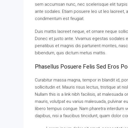
sem accumsan nunc, nec scelerisque elit turpis e
ante sodales. Etiam posuere leo ut leo laoreet, a g
condimentum est feugiat.
Duis mattis laoreet neque, et ornare neque sollic
Donec et justo ante. Vivamus egestas sodales 
penatibus et magnis dis parturient montes, nascet
bibendum, quis dictum metus mattis.
Phasellus Posuere Felis Sed Eros Por
Curabitur massa magna, tempor in blandit id, port
sollicitudin et. Mauris risus lectus, tristique at nis
Nullam this is a link nibh facilisis, at malesuada 
mauris, volutpat eu varius malesuada, pulvinar eu l
libero tempus congue. Nam pharetra interdum ves
dapibus, nisi a faucibus tincidunt, quam dolor co