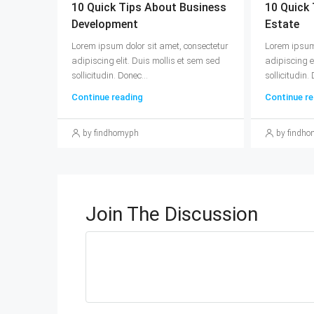
10 Quick Tips About Business
10 Quick 
Development
Estate
Lorem ipsum dolor sit amet, consectetur
Lorem ipsum 
adipiscing elit. Duis mollis et sem sed
adipiscing e
sollicitudin. Donec...
sollicitudin. 
Continue reading
Continue re
by findhomyph
by findh
Join The Discussion