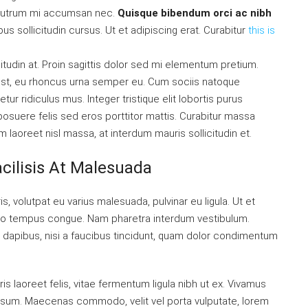
is rutrum mi accumsan nec.
Quisque bibendum orci ac nibh
s sollicitudin cursus. Ut et adipiscing erat. Curabitur
this is
itudin at. Proin sagittis dolor sed mi elementum pretium.
est, eu rhoncus urna semper eu. Cum sociis natoque
ur ridiculus mus. Integer tristique elit lobortis purus
osuere felis sed eros porttitor mattis. Curabitur massa
am laoreet nisl massa, at interdum mauris sollicitudin et.
acilisis At Malesuada
is, volutpat eu varius malesuada, pulvinar eu ligula. Ut et
ibero tempus congue. Nam pharetra interdum vestibulum.
t dapibus, nisi a faucibus tincidunt, quam dolor condimentum
is laoreet felis, vitae fermentum ligula nibh ut ex. Vivamus
 ipsum. Maecenas commodo, velit vel porta vulputate, lorem